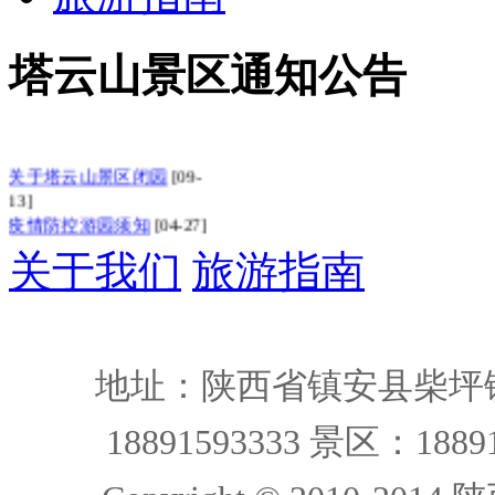
塔云山景区通知公告
关于塔云山景区闭园
[09-
13]
疫情防控游园须知
[04-27]
告示：教师节，塔云
[09-
关于我们
旅游指南
03]
塔云山景区客栈因改
[04-
12]
塔云山景区暂时闭园
[01-
03]
地址：陕西省镇安县柴坪镇
5月19日上半日休园的
[05-15]
18891593333 景区：18891