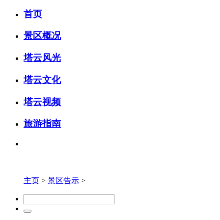
首页
景区概况
塔云风光
塔云文化
塔云视频
旅游指南
主页
>
景区告示
>