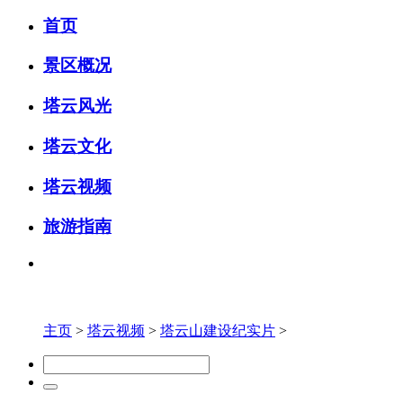
首页
景区概况
塔云风光
塔云文化
塔云视频
旅游指南
主页
>
塔云视频
>
塔云山建设纪实片
>